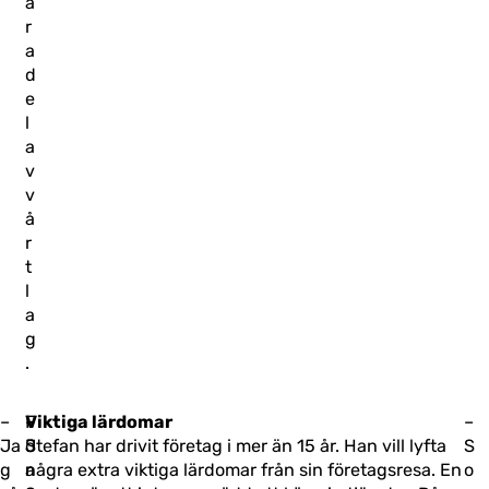
a
r
a
d
e
l
a
v
v
å
r
t
l
a
g
.
–
F
–
Viktiga lärdomar
–
Ja
ö
J
Stefan har drivit företag i mer än 15 år. Han vill lyfta
S
g
r
a
några extra viktiga lärdomar från sin företagsresa. En
o