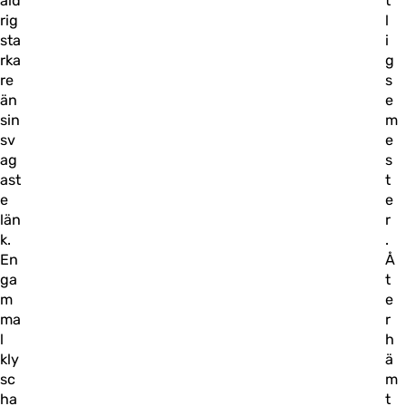
ald
t
rig
l
sta
i
rka
g
re
s
än
e
sin
m
sv
e
ag
s
ast
t
e
e
län
r
k.
.
En
Å
ga
t
m
e
ma
r
l
h
kly
ä
sc
m
ha
t