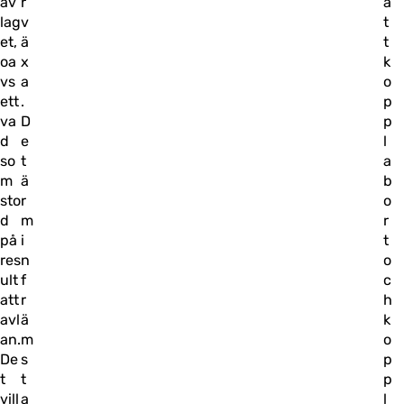
av
r
a
lag
v
t
et,
ä
t
oa
x
k
vs
a
o
ett
.
p
va
D
p
d
e
l
so
t
a
m
ä
b
sto
r
o
d
m
r
på
i
t
res
n
o
ult
f
c
att
r
h
avl
ä
k
an.
m
o
De
s
p
t
t
p
vill
a
l