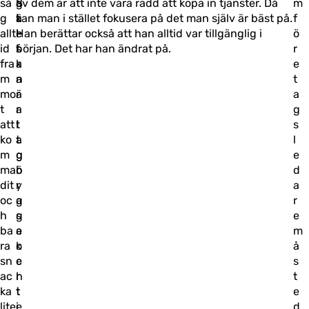
så
S
g
av dem är att inte vara rädd att köpa in tjänster. Då
m
g
t
ä
kan man i stället fokusera på det man själv är bäst på.
f
allt
e
l
Han berättar också att han alltid var tillgänglig i
ö
id
f
s
början. Det har han ändrat på.
r
fra
a
k
e
m
n
a
t
mo
ä
r
a
t
r
a
g
att
l
t
s
ko
a
t
l
m
g
g
e
ma
b
ö
d
dit
y
r
a
oc
g
a
r
h
g
s
e
ba
e
a
m
ra
o
k
å
sn
c
e
s
ac
h
r
t
ka
t
t
e
lite
e
i
d