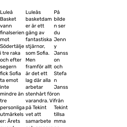
Luleå
Luleås
På
Basket
basketdam
bilde
vann
er är ett
n ser
finalserien
gäng av
du
mot
fantastiska
Jenn
Södertälje
stjärnor,
y
i tre raka
som Sofia.
Janss
och efter
Men
on
segern
framför allt
och
fick Sofia
är det ett
Stefa
ta emot
lag där alla
n
inte
arbetar
Janss
mindre än
stenhårt för
on
tre
varandra. Vi
från
personliga
på Tekint
Tekint
utmärkels
vet att
tillsa
er: Årets
samarbete
mma