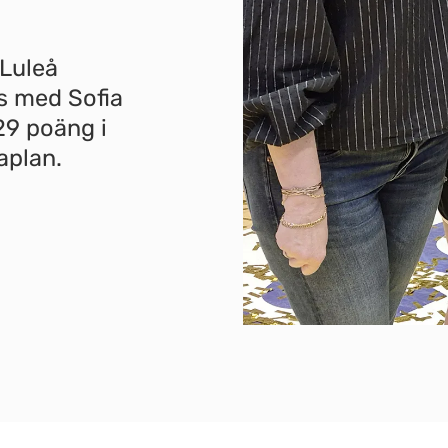
i Luleå
s med Sofia
29 poäng i
aplan.