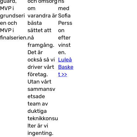
guard,
och omsorg
ns
MVP i
om
med
grundseri
varandra är
Sofia
en och
bästa
Perss
MVP i
sättet att
on
finalserien.
nå
efter
framgång.
vinst
Det är
en.
också så vi
Luleå
driver vårt
Baske
företag.
t >>
Utan vårt
sammansv
etsade
team av
duktiga
teknikkonsu
lter är vi
ingenting.