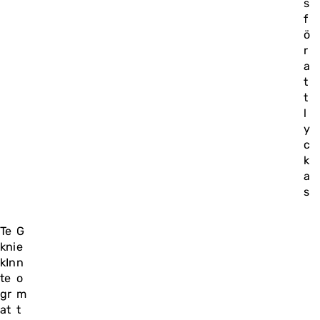
s
f
ö
r
a
t
t
l
y
c
k
a
s
Te
G
kni
e
kIn
n
te
o
gr
m
at
t