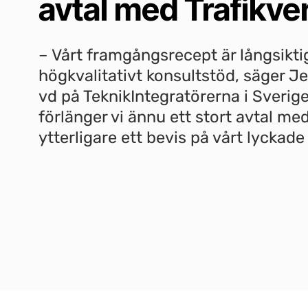
avtal med Trafikve
– Vårt framgångsrecept är långsikt
högkvalitativt konsultstöd, säger 
vd på TeknikIntegratörerna i Sverig
förlänger vi ännu ett stort avtal med
ytterligare ett bevis på vårt lyckad