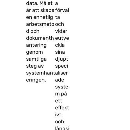
data. Målet
a
är att skapa
förval
en enhetlig
ta
arbetsmeto
och
d och
vidar
dokumenth
eutve
antering
ckla
genom
sina
samtliga
djupt
steg av
speci
systemhant
aliser
eringen.
ade
syste
m på
ett
effekt
ivt
och
långsi