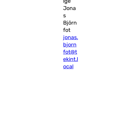
ige
Jona
s
Björn
fot
jonas.
bjorn
fot@t
ekint.l
ocal