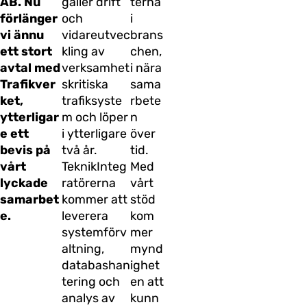
AB. Nu
gäller drift
terna
förlänger
och
i
vi ännu
vidareutvec
brans
ett stort
kling av
chen,
avtal med
verksamhet
i nära
Trafikver
skritiska
sama
ket,
trafiksyste
rbete
ytterligar
m och löper
n
e ett
i ytterligare
över
bevis på
två år.
tid.
vårt
TeknikInteg
Med
lyckade
ratörerna
vårt
samarbet
kommer att
stöd
e.
leverera
kom
systemförv
mer
altning,
mynd
databashan
ighet
tering och
en att
analys av
kunn