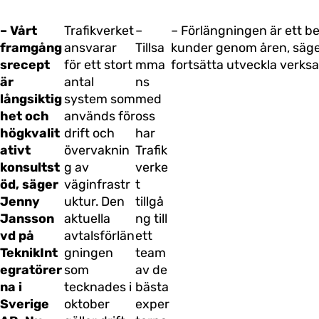
– Vårt
Trafikverket
–
– Förlängningen är ett b
framgång
ansvarar
Tillsa
kunder genom åren, säger
srecept
för ett stort
mma
fortsätta utveckla verks
är
antal
ns
långsiktig
system som
med
het och
används för
oss
högkvalit
drift och
har
ativt
övervaknin
Trafik
konsultst
g av
verke
öd, säger
väginfrastr
t
Jenny
uktur. Den
tillgå
Jansson
aktuella
ng till
vd på
avtalsförlän
ett
TeknikInt
gningen
team
egratörer
som
av de
na i
tecknades i
bästa
Sverige
oktober
exper