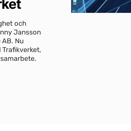
rket
ighet och
Jenny Jansson
e AB. Nu
 Trafikverket,
e samarbete.