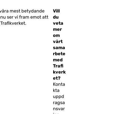
v våra mest betydande
Vill
nu ser vi fram emot att
du
Trafikverket.
veta
mer
om
vårt
sama
rbete
med
Trafi
kverk
et?
Konta
kta
uppd
ragsa
nsvar