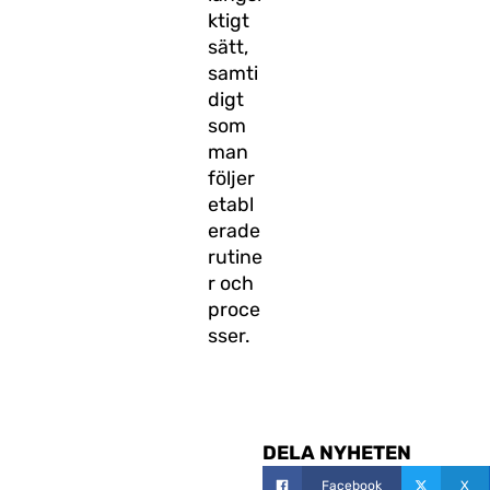
ktigt
sätt,
samti
digt
som
man
följer
etabl
erade
rutine
r och
proce
sser.
DELA NYHETEN
Facebook
X